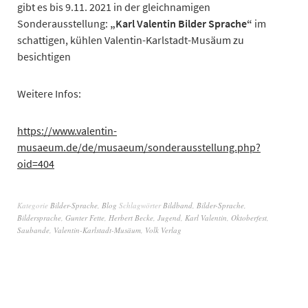
gibt es bis 9.11. 2021 in der gleichnamigen
Sonderausstellung:
„Karl Valentin Bilder Sprache“
im
schattigen, kühlen Valentin-Karlstadt-Musäum zu
besichtigen
Weitere Infos:
https://www.valentin-
musaeum.de/de/musaeum/sonderausstellung.php?
oid=404
Kategorie
Bilder-Sprache
,
Blog
Schlagwörter
Bildband
,
Bilder-Sprache
,
Bildersprache
,
Gunter Fette
,
Herbert Becke
,
Jugend
,
Karl Valentin
,
Oktoberfest
,
Saubande
,
Valentin-Karlstadt-Musäum
,
Volk Verlag