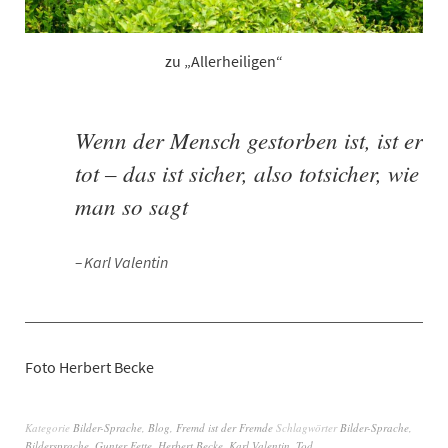
zu „Allerheiligen“
Wenn der Mensch gestorben ist, ist er
tot – das ist sicher, also totsicher, wie
man so sagt
Karl Valentin
Foto Herbert Becke
Kategorie
Bilder-Sprache
,
Blog
,
Fremd ist der Fremde
Schlagwörter
Bilder-Sprache
,
Bildersprache
,
Gunter Fette
,
Herbert Becke
,
Karl Valentin
,
Tod