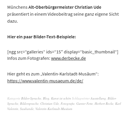
Münchens
Alt-Oberbürgermeister Christian Ude
präsentiert in einem Videobeitrag seine ganz eigene Sicht
dazu.
Hier ein paar Bilder-Text-Beispiele:
[ngg src=“galleries“ ids=“15″ display=“basic_thumbnail“]
Infos zum Fotografen:
www.derbecke.de
Hier geht es zum „Valentin-Karlstadt-Musäum“:
https://www.valentin-musaeum.de/de/
Kategorie
Bilder-Sprache
,
Blog
,
Kunst ist schön
Schlagwörter
Ausstellung
,
Bilder-
Sprache
,
Bildersprache
,
Christian Ude
,
Fotografie
,
Gunter Fette
,
Herbert Becke
,
Karl
Valentin
,
Saubande
,
Valentin-Karlstadt-Musäum