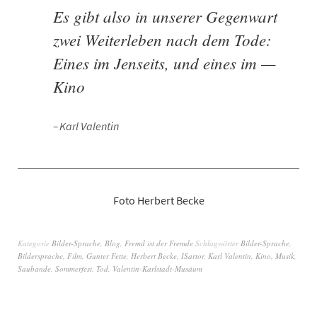
Es gibt also in unserer Gegenwart
zwei Weiterleben nach dem Tode:
Eines im Jenseits, und eines im —
Kino
Karl Valentin
Foto Herbert Becke
Kategorie
Bilder-Sprache
,
Blog
,
Fremd ist der Fremde
Schlagwörter
Bilder-Sprache
,
Bildersprache
,
Film
,
Gunter Fette
,
Herbert Becke
,
ISartor
,
Karl Valentin
,
Kino
,
Musik
,
Saubande
,
Sommerfest
,
Tod
,
Valentin-Karlstadt-Musäum