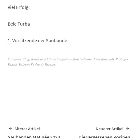
Viel Erfolg!
Bele Turba
1. Vorsitzende der Saubande
Kategorie
Blog
,
Kunst ist schön
Schlagwörter
Karl Valentin
,
Liesl Karlstadt
,
Pasinger
Fabrik
,
ValentinKarlstadt Theater
Älterer Artikel
Neuerer Artikel
Saubanden Matinée 2023
Die vergessenen Rosinen