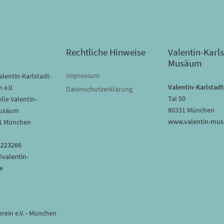
Rechtliche Hinweise
Valentin-Karls
Musäum
Impressum
lentin-Karlstadt-
Valentin-Karlsta
 e.V.
Datenschutzerklärung
Tal 50
lle Valentin-
80331 München
Musäum
www.valentin-mu
31 München
-223266
@valentin-
e
rein e.V. - München