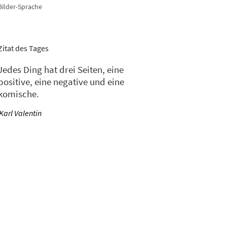
Bilder-Sprache
Zitat des Tages
Jedes Ding hat drei Seiten, eine
positive, eine negative und eine
komische.
—
Karl Valentin