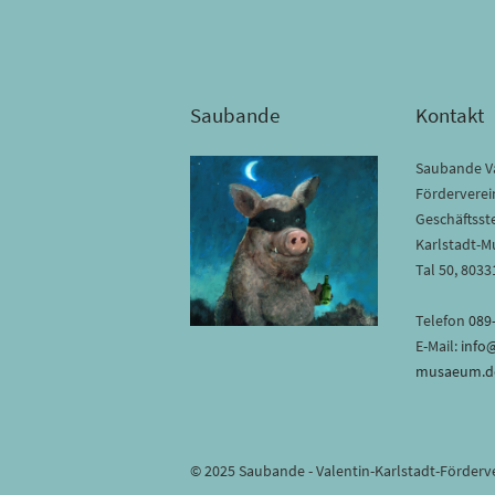
Saubande
Kontakt
Saubande Va
Förderverein
Geschäftsste
Karlstadt-
Tal 50, 803
Telefon
089
E-Mail:
info
musaeum.d
© 2025 Saubande - Valentin-Karlstadt-Förderve