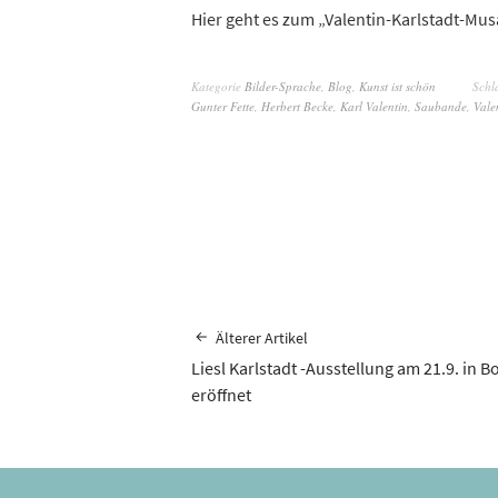
Hier geht es zum „Valentin-Karlstadt-Mu
Kategorie
Bilder-Sprache
,
Blog
,
Kunst ist schön
Schl
Gunter Fette
,
Herbert Becke
,
Karl Valentin
,
Saubande
,
Vale
Älterer Artikel
Liesl Karlstadt -Ausstellung am 21.9. in B
eröffnet