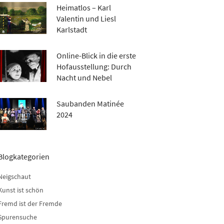
Heimatlos – Karl
Valentin und Liesl
Karlstadt
Online-Blick in die erste
Hofausstellung: Durch
Nacht und Nebel
Saubanden Matinée
2024
Blogkategorien
Neigschaut
Kunst ist schön
Fremd ist der Fremde
Spurensuche