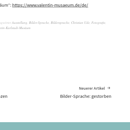
säum“:
https://www.valentin-musaeum.de/de/
agwörter
Ausstellung
,
Bilder-Sprache
,
Bildersprache
,
Christian Ude
,
Fotografie
,
ntin-Karlstadt-Musäum
Neuerer Artikel
ozen
Bilder-Sprache: gestorben