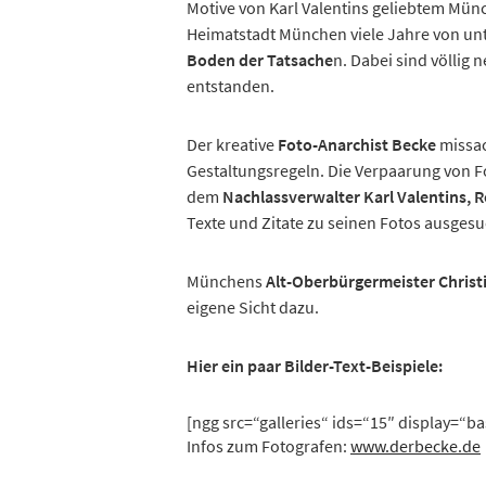
Motive von Karl Valentins geliebtem Mü
Heimatstadt München viele Jahre von unt
Boden der Tatsache
n. Dabei sind völlig
entstanden.
Der kreative
Foto-Anarchist Becke
missac
Gestaltungsregeln. Die Verpaarung von F
dem
Nachlassverwalter Karl Valentins, 
Texte und Zitate zu seinen Fotos ausgesu
Münchens
Alt-Oberbürgermeister Chris
eigene Sicht dazu.
Hier ein paar Bilder-Text-Beispiele:
[ngg src=“galleries“ ids=“15″ display=“b
Infos zum Fotografen:
www.derbecke.de