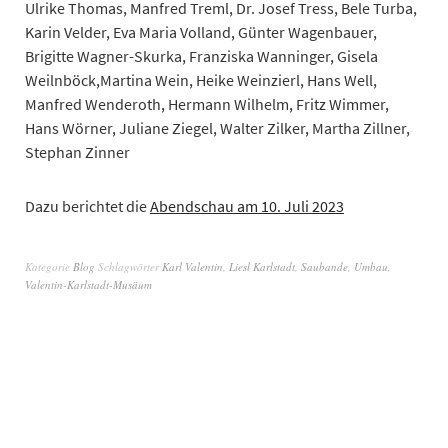
Ulrike Thomas, Manfred Treml, Dr. Josef Tress, Bele Turba,
Karin Velder, Eva Maria Volland, Günter Wagenbauer,
Brigitte Wagner-Skurka, Franziska Wanninger, Gisela
Weilnböck,Martina Wein, Heike Weinzierl, Hans Well,
Manfred Wenderoth, Hermann Wilhelm, Fritz Wimmer,
Hans Wörner, Juliane Ziegel, Walter Zilker, Martha Zillner,
Stephan Zinner
Dazu berichtet die
Abendschau am 10. Juli 2023
Kategorie
Blog
Schlagwörter
Karl Valentin
,
Liesl Karlstadt
,
Saubande
,
Umbau
,
Valentin-Karlstadt-Musäum