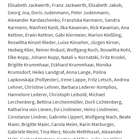
Elisabeth Jackwerth, Franz Jackwerth, Elisabeth Jakob,
Georg Joa, Doris Judenmann, Peter Judenmann,
Alexander Kardaschenko, Franziska Karmann, Sandra
Karmann, Manfred Kastl, Ilka Kavanian, Rick Kavanian, Ana
Kettner, Erwin Kettner, Gabi Kiermeier, Marion Kießling,
Roswitha Kinzel-Rieder, Luise Kinseher, Jürgen Kirner,
Hedwig Klier, Reiner Knäusl, Wolfgang Koch, Roswitha Kohl,
Elke Kopp, Johann Kopp, Natali v. Kornatzki, Fritz Krodel,
Brigitte Krummhaar, Eckhard Krummhaar, Monika
Krumsdorf, Heiko Landgraf, Anna Lange, Polina
Lapkovskaja (Pollyester), Irene Lappe, Fritz Letsch, Andrea
Lehner, Christine Lehner, Barbara Lederer-Xomplios,
Hannelore Lederer, Christoph Leibold, Michael
Lerchenberg, Bettina Lerchenmüller, Dorli Lichtenberg,
Katharina von Lieven, Evi Lindmeier, Heinz Lindmeier,
Constanze Lindner, Gabriele Lippert, Wolfgang Mach, Beate
Maier, Brigitte Maier, Carola Meier, Karin Marburger,
Gabriele Meinl, Tina Merz, Nicole Methfessel, Alexander
Metz, Gerhard Metzger, Gertraud Miller, Julia von Miller,