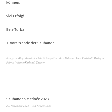
können.
Viel Erfolg!
Bele Turba
1. Vorsitzende der Saubande
Kategorie
Blog
,
Kunst ist schön
Schlagwörter
Karl Valentin
,
Liesl Karlstadt
,
Pasinger
Fabrik
,
ValentinKarlstadt Theater
Saubanden Matinée 2023
29. November 2023
von
Renate Luba