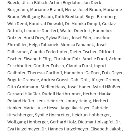
Boeck, Ulrich Bötsch, Achim Bogdahn, Jan Dierk
Borgmann, Marianne Brandl, Heinz-Josef Braun, Marianne
Braun, Wolfgang Braun, Ruth Breitkopf, Birgit Bremberg,
Willi Deml, Kondrad Diewald, Dr. Monika Dimpfl, Gustav
Dittrich, Leonore Doerfert, Walter Doerfert, Hannelies
Dotzler, Horst Drey, Sylvia Ecker, Josef Eder, Josefine
Ehrmüller, Helga Fabianek, Monika Fabianek, Josef
Falbisoner, Claudia Federhofer, Dieter Fischer, Ottfried
Fischer, Elisabeth Förg, Christine Folz, Amelie Fried, Achim
Frischbutter, Günther Fritsch, Claudia Fürst, Ingrid
Gailhofer, Theresia Garthoff, Hannelore Gaßner, Fritz Geyer,
Brigitte Gransee, Andrea Grassl, Gabi Grill, Jürgen Grimm,
Otto Grohmann, Steffen Haas, Josef Hader, Astrid Häußler,
Gerhard Häußler, Rudolf Hartbrunner, Herbert Hauke,
Roland Hefter, Jens Heidrich, Jonny Heinig, Herbert
Henker, Marie Luise Hesse, Angelika Heyer, Gabriele
Hirschberger, Sybille Hochreiter, Heidrun Hohberger,
Wolfgang Hohberger, Gerhard Holz, Dietmar Holzapfel, Dr.
Eva Hutzelmeyer, Dr. Hannes Hutzelmeyer, Elisabeth Jakob,