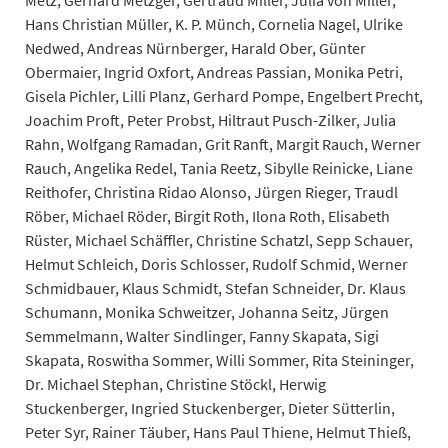
Hans Christian Müller, K. P. Münch, Cornelia Nagel, Ulrike
Nedwed, Andreas Nürnberger, Harald Ober, Günter
Obermaier, Ingrid Oxfort, Andreas Passian, Monika Petri,
Gisela Pichler, Lilli Planz, Gerhard Pompe, Engelbert Precht,
Joachim Proft, Peter Probst, Hiltraut Pusch-Zilker, Julia
Rahn, Wolfgang Ramadan, Grit Ranft, Margit Rauch, Werner
Rauch, Angelika Redel, Tania Reetz, Sibylle Reinicke, Liane
Reithofer, Christina Ridao Alonso, Jürgen Rieger, Traudl
Röber, Michael Röder, Birgit Roth, Ilona Roth, Elisabeth
Rüster, Michael Schäffler, Christine Schatzl, Sepp Schauer,
Helmut Schleich, Doris Schlosser, Rudolf Schmid, Werner
Schmidbauer, Klaus Schmidt, Stefan Schneider, Dr. Klaus
Schumann, Monika Schweitzer, Johanna Seitz, Jürgen
Semmelmann, Walter Sindlinger, Fanny Skapata, Sigi
Skapata, Roswitha Sommer, Willi Sommer, Rita Steininger,
Dr. Michael Stephan, Christine Stöckl, Herwig
Stuckenberger, Ingried Stuckenberger, Dieter Sütterlin,
Peter Syr, Rainer Täuber, Hans Paul Thiene, Helmut Thieß,