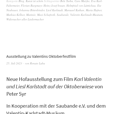
Kategorie
Blog
,
Kunst ist schön
Schlagwörter
Bele Turba
,
Caro Matzko
,
Eva Karl-
Faltermeier
,
Florian Burgmayr
,
Heinz-Josef braun
,
Helmfried von Lütttichau
,
Ilse
Neubauer
,
Johanna Bittenbinder
,
Liesl Karlstadt
,
Manuael Kuthan
,
Maria Hafner
,
Mathias Kellner
,
Matinée
,
Maxi Schafroth
,
Saubande
,
Valentin-Karlstadt-Musäum
,
Widersacher aller Liedermacher
Ausstellung zu Valentins Oktoberfestfilm
25. Juli 2023
von
Renate Luba
Neue Hofausstellung zum Film
Karl Valentin
und Liesl Karlstadt auf der Oktoberwiese
von
Peter Syr
In Kooperation mit der Saubande e.V. und dem
Valentin-Karlstadt-Musäum