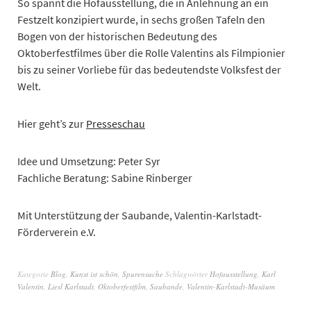
So spannt die Hofausstellung, die in Anlehnung an ein
Festzelt konzipiert wurde, in sechs großen Tafeln den
Bogen von der historischen Bedeutung des
Oktoberfestfilmes über die Rolle Valentins als Filmpionier
bis zu seiner Vorliebe für das bedeutendste Volksfest der
Welt.
Hier geht’s zur
Presseschau
Idee und Umsetzung: Peter Syr
Fachliche Beratung: Sabine Rinberger
Mit Unterstützung der Saubande, Valentin-Karlstadt-
Förderverein e.V.
Kategorie
Blog
,
Kunst ist schön
,
Spurensuche
Schlagwörter
Hofausstellung
,
Karl
Valentin
,
Liesl Karlstadt
,
Oktoberfestfilm
,
Saubande
,
Valentin-Karlstadt-Musäum