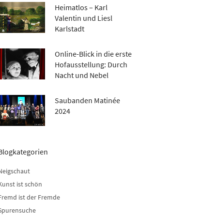
Heimatlos – Karl
Valentin und Liesl
Karlstadt
Online-Blick in die erste
Hofausstellung: Durch
Nacht und Nebel
Saubanden Matinée
2024
Blogkategorien
Neigschaut
Kunst ist schön
Fremd ist der Fremde
Spurensuche