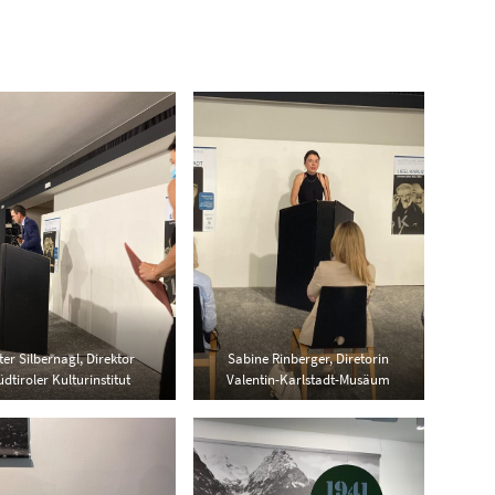
ter Silbernagl, Direktor
Sabine Rinberger, Diretorin
üdtiroler Kulturinstitut
Valentin-Karlstadt-Musäum