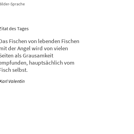
Bilder-Sprache
Zitat des Tages
Das Fischen von lebenden Fischen
mit der Angel wird von vielen
Seiten als Grausamkeit
empfunden, hauptsächlich vom
Fisch selbst.
—
Karl Valentin