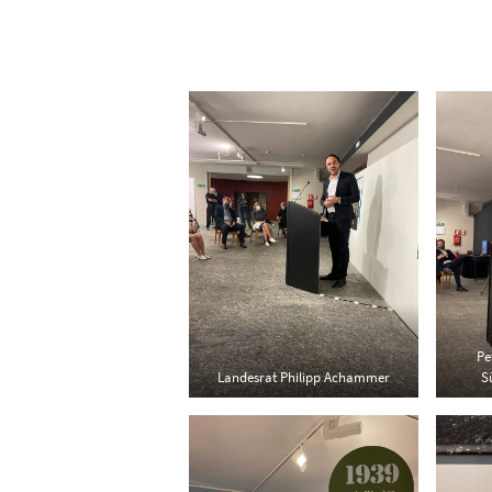
Pe
Landesrat Philipp Achammer
S