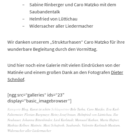
Sabine Rinberger und Caro Matzko mit dem
Saubandentalk
Helmfried von Lüttichau
Widersacher aller Liedermacher
Wir danken unserem „Strukturhasen“ Caro Matzko für ihre
wunderbare Begleitung durch den Vormittag.
Und hier noch eine Galerie mit vielen Eindrücken von der
Matinée und einem großen Dank an den Fotografen
Dieter
Schnöpf
.
[ngg src=“galleries“ ids=“23″
display=“basic_imagebrowser“]
Kategorie
Blog
,
Kunst ist schön
Schlagwörter
Bele Turba
,
Caro Matzko
,
Eva Karl-
Faltermeier
,
Florian Burgmayr
,
Heinz-Josef braun
,
Helmfried von Lütttichau
,
Ilse
Neubauer
,
Johanna Bittenbinder
,
Liesl Karlstadt
,
Manuael Kuthan
,
Maria Hafner
,
Mathias Kellner
,
Matinée
,
Maxi Schafroth
,
Saubande
,
Valentin-Karlstadt-Musäum
,
Widersacher aller Liedermacher