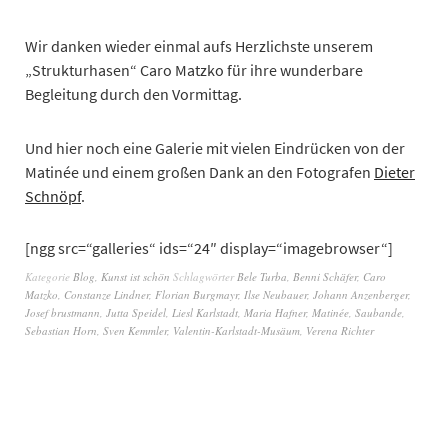
Wir danken wieder einmal aufs Herzlichste unserem
„Strukturhasen“ Caro Matzko für ihre wunderbare
Begleitung durch den Vormittag.
Und hier noch eine Galerie mit vielen Eindrücken von der
Matinée und einem großen Dank an den Fotografen
Dieter
Schnöpf
.
[ngg src=“galleries“ ids=“24″ display=“imagebrowser“]
Kategorie
Blog
,
Kunst ist schön
Schlagwörter
Bele Turba
,
Benni Schäfer
,
Caro
Matzko
,
Constanze Lindner
,
Florian Burgmayr
,
Ilse Neubauer
,
Johann Anzenberger
,
Josef brustmann
,
Jutta Speidel
,
Liesl Karlstadt
,
Maria Hafner
,
Matinée
,
Saubande
,
Sebastian Horn
,
Sven Kemmler
,
Valentin-Karlstadt-Musäum
,
Verena Richter