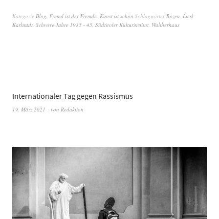
Kategorie
Blog
,
Fremd ist der Fremde
,
Kunst ist schön
Schlagwörter
Bozen
,
Liesl
Karlstadt
,
Schwere Jahre 1935 - 45
,
Südtiroler Kulturinstitut
,
Waltherhaus
Internationaler Tag gegen Rassismus
19. März 2021
von
Redaktion