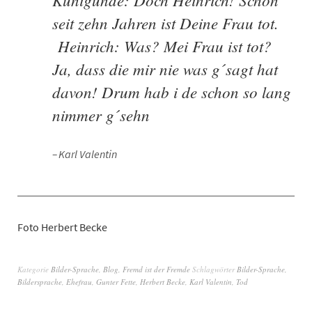
seit zehn Jahren ist Deine Frau tot.
Heinrich: Was? Mei Frau ist tot?
Ja, dass die mir nie was g´sagt hat
davon! Drum hab i de schon so lang
nimmer g´sehn
Karl Valentin
Foto Herbert Becke
Kategorie
Bilder-Sprache
,
Blog
,
Fremd ist der Fremde
Schlagwörter
Bilder-Sprache
,
Bildersprache
,
Ehefrau
,
Gunter Fette
,
Herbert Becke
,
Karl Valentin
,
Tod