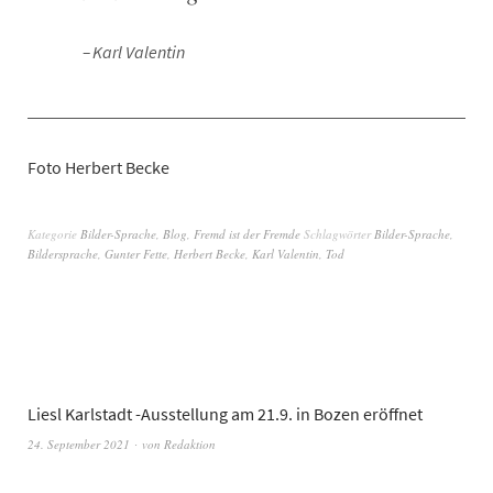
Karl Valentin
Foto Herbert Becke
Kategorie
Bilder-Sprache
,
Blog
,
Fremd ist der Fremde
Schlagwörter
Bilder-Sprache
,
Bildersprache
,
Gunter Fette
,
Herbert Becke
,
Karl Valentin
,
Tod
Liesl Karlstadt -Ausstellung am 21.9. in Bozen eröffnet
24. September 2021
von
Redaktion