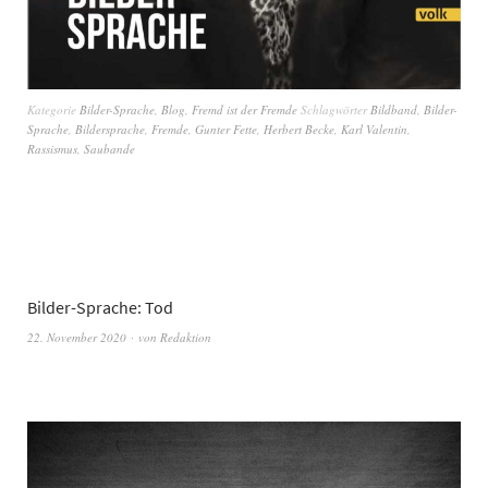
Kategorie
Bilder-Sprache
,
Blog
,
Fremd ist der Fremde
Schlagwörter
Bildband
,
Bilder-
Sprache
,
Bildersprache
,
Fremde
,
Gunter Fette
,
Herbert Becke
,
Karl Valentin
,
Rassismus
,
Saubande
Bilder-Sprache: Tod
22. November 2020
von
Redaktion