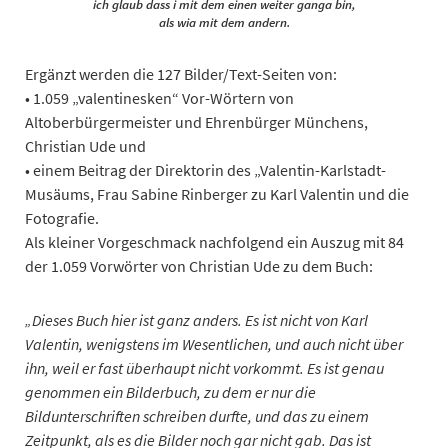
ich glaub dass i mit dem einen weiter ganga bin,
als wia mit dem andern.
Ergänzt werden die 127 Bilder/Text-Seiten von:
• 1.059 „valentinesken“ Vor-Wörtern von
Altoberbürgermeister und Ehrenbürger Münchens,
Christian Ude und
• einem Beitrag der Direktorin des „Valentin-Karlstadt-
Musäums, Frau Sabine Rinberger zu Karl Valentin und die
Fotografie.
Als kleiner Vorgeschmack nachfolgend ein Auszug mit 84
der 1.059 Vorwörter von Christian Ude zu dem Buch:
„Dieses Buch hier ist ganz anders. Es ist nicht von Karl
Valentin, wenigstens im Wesentlichen, und auch nicht über
ihn, weil er fast überhaupt nicht vorkommt. Es ist genau
genommen ein Bilderbuch, zu dem er nur die
Bildunterschriften schreiben durfte, und das zu einem
Zeitpunkt, als es die Bilder noch gar nicht gab. Das ist