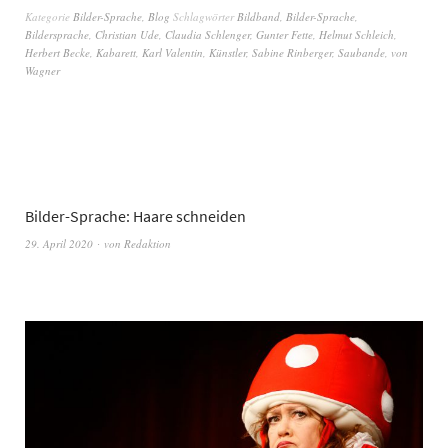
Kategorie
Bilder-Sprache
,
Blog
Schlagwörter
Bildband
,
Bilder-Sprache
,
Bildersprache
,
Christian Ude
,
Claudia Schlenger
,
Gunter Fette
,
Helmut Schleich
,
Herbert Becke
,
Kabarett
,
Karl Valentin
,
Künstler
,
Sabine Rinberger
,
Saubande
,
von
Wagner
Bilder-Sprache: Haare schneiden
29. April 2020
von
Redaktion