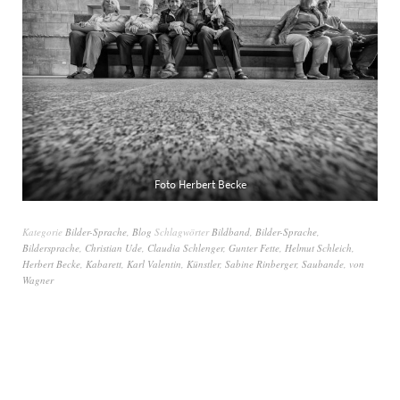
Foto Herbert Becke
Kategorie
Bilder-Sprache
,
Blog
Schlagwörter
Bildband
,
Bilder-Sprache
,
Bildersprache
,
Christian Ude
,
Claudia Schlenger
,
Gunter Fette
,
Helmut Schleich
,
Herbert Becke
,
Kabarett
,
Karl Valentin
,
Künstler
,
Sabine Rinberger
,
Saubande
,
von
Wagner