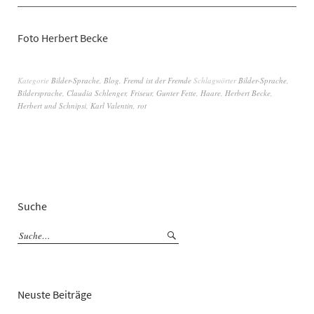
Foto Herbert Becke
Kategorie
Bilder-Sprache
,
Blog
,
Fremd ist der Fremde
Schlagwörter
Bilder-Sprache
,
Bildersprache
,
Claudia Schlenger
,
Friseur
,
Gunter Fette
,
Haare
,
Herbert Becke
,
Herbert und Schnipsi
,
Karl Valentin
,
rot
Suche
Neuste Beiträge