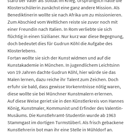
starb der Vater als Soldat im Krieg. Ursprünglich hatte die
Klosterschülerin zunächst eine ganz andere Mission. Als
Benediktinerin wollte sie nach Afrika um zu missionieren.
Zum Abschied vom Weltlichen reiste sie zuvor noch mit
einer Freundin nach Italien. In Rom verliebte sie sich
flüchtig in einen Sizilianer. Nur kurz war diese Begegnung,
doch bedeutet dies für Gudrun Köhl die Aufgabe des
Klosterlebens.
Fortan wollte sie sich der Kunst widmen und auf die
Kunstakademie in München. In jugendlichem Leichtsinn
von 19 Jahren dachte Gudrun Köhl, hier würde sie das
Malen lernen, dazu reiche ihr Talent zum Zeichen. Doch
erfuhr sie bald, dass gewisse Vorkenntnisse nötig waren,
diese wollte sie bei Münchner Kunstmalern erlernen.
­Auf diese Weise geriet sie in den Künstlerkreis von Hannes
König, Kunstmaler, Kommunist und Erfinder des Valentin-
Musäums. Die Kunstlehramt-Studentin wurde ab 1963
Stammgast im dortigen Turmstüberl. Als frisch gebackene
Kunstlehrerin bot man ihr eine Stelle in Mühldorf an.