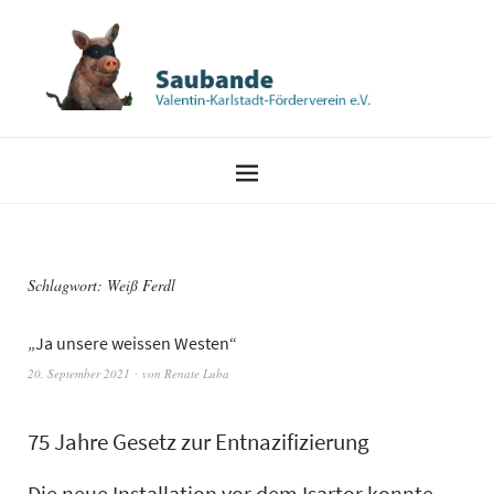
Schlagwort:
Weiß Ferdl
„Ja unsere weissen Westen“
20. September 2021
von
Renate Luba
75 Jahre Gesetz zur Entnazifizierung
Die neue Installation vor dem Isartor konnte