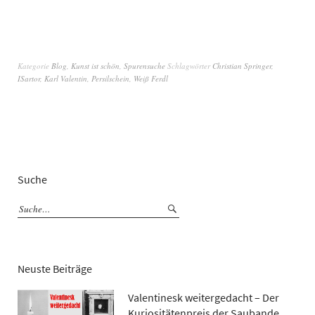
Kategorie
Blog
,
Kunst ist schön
,
Spurensuche
Schlagwörter
Christian Springer
,
ISartor
,
Karl Valentin
,
Persilschein
,
Weiß Ferdl
Suche
Neuste Beiträge
Valentinesk weitergedacht – Der
Kuriositätenpreis der Saubande