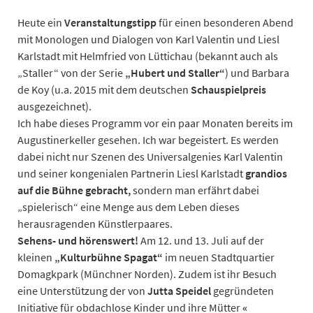
Heute ein
Veranstaltungstipp
für einen besonderen Abend
mit Monologen und Dialogen von Karl Valentin und Liesl
Karlstadt mit Helmfried von Lüttichau (bekannt auch als
„Staller“ von der Serie
„Hubert und Staller“
) und Barbara
de Koy (u.a. 2015 mit dem deutschen
Schauspielpreis
ausgezeichnet).
Ich habe dieses Programm vor ein paar Monaten bereits im
Augustinerkeller gesehen. Ich war begeistert. Es werden
dabei nicht nur Szenen des Universalgenies Karl Valentin
und seiner kongenialen Partnerin Liesl Karlstadt
grandios
auf die Bühne gebracht,
sondern man erfährt dabei
„spielerisch“ eine Menge aus dem Leben dieses
herausragenden Künstlerpaares.
Sehens- und hörenswert!
Am 12. und 13. Juli auf der
kleinen
„Kulturbühne Spagat“
im neuen Stadtquartier
Domagkpark (Münchner Norden). Zudem ist ihr Besuch
eine Unterstützung der von
Jutta Speidel
gegründeten
Initiative für obdachlose Kinder und ihre Mütter
«