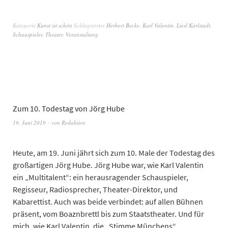
Kategorie
Kunst ist schön
Schlagwörter
Herbert Becke
,
Karl Valentin
,
Liesl Karlstadt
,
Schauspieler
,
Theater
,
Veranstaltung
Zum 10. Todestag von Jörg Hube
19. Juni 2019
von
Redaktion
Heute, am 19. Juni jährt sich zum 10. Male der Todestag des
großartigen Jörg Hube. Jörg Hube war, wie Karl Valentin
ein „Multitalent“: ein herausragender Schauspieler,
Regisseur, Radiosprecher, Theater-Direktor, und
Kabarettist. Auch was beide verbindet: auf allen Bühnen
präsent, vom Boaznbrettl bis zum Staatstheater. Und für
mich, wie Karl Valentin, die „Stimme Münchens“.