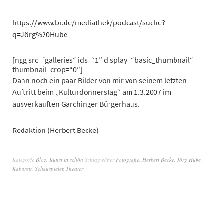
https://www.br.de/mediathek/podcast/suche?
q=Jörg%20Hube
[ngg src=“galleries“ ids=“1″ display=“basic_thumbnail“
thumbnail_crop=“0″]
Dann noch ein paar Bilder von mir von seinem letzten
Auftritt beim „Kulturdonnerstag“ am 1.3.2007 im
ausverkauften Garchinger Bürgerhaus.
Redaktion (Herbert Becke)
Kategorie
Blog
,
Kunst ist schön
Schlagwörter
Fotografie
,
Herbert Becke
,
Jörg Hube
,
Kabarett
,
Schauspieler
,
Theater