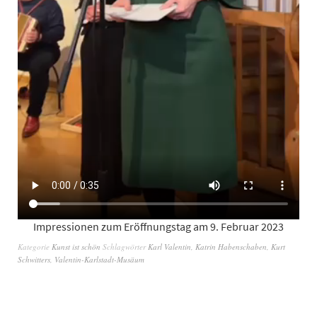
Impressionen zum Eröffnungstag am 9. Februar 2023
Kategorie
Kunst ist schön
Schlagwörter
Karl Valentin
,
Katrin Habenschaben
,
Kurt
Schwitters
,
Valentin-Karlstadt-Musäum