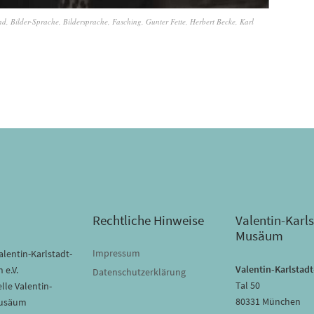
nd
,
Bilder-Sprache
,
Bildersprache
,
Fasching
,
Gunter Fette
,
Herbert Becke
,
Karl
Rechtliche Hinweise
Valentin-Karls
Musäum
Impressum
lentin-Karlstadt-
Valentin-Karlsta
 e.V.
Datenschutzerklärung
Tal 50
lle Valentin-
80331 München
Musäum