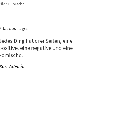
Bilder-Sprache
Zitat des Tages
Jedes Ding hat drei Seiten, eine
positive, eine negative und eine
komische.
—
Karl Valentin