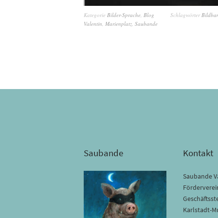
Kategorie
Bilder-Sprache
,
Blog
Schlagwörter
Bildba
Valentin
,
Marienplatz
,
Saubande
Saubande
Kontakt
Saubande Va
Förderverein
Geschäftsste
Karlstadt-