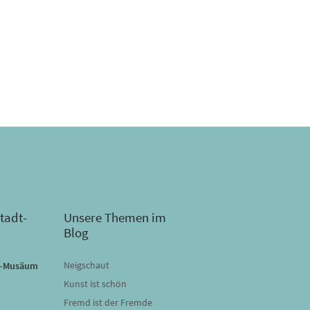
tadt-
Unsere Themen im
Blog
Neigschaut
dt-Musäum
Kunst ist schön
Fremd ist der Fremde