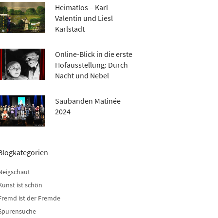
Heimatlos – Karl
Valentin und Liesl
Karlstadt
Online-Blick in die erste
Hofausstellung: Durch
Nacht und Nebel
Saubanden Matinée
2024
Blogkategorien
Neigschaut
Kunst ist schön
Fremd ist der Fremde
Spurensuche