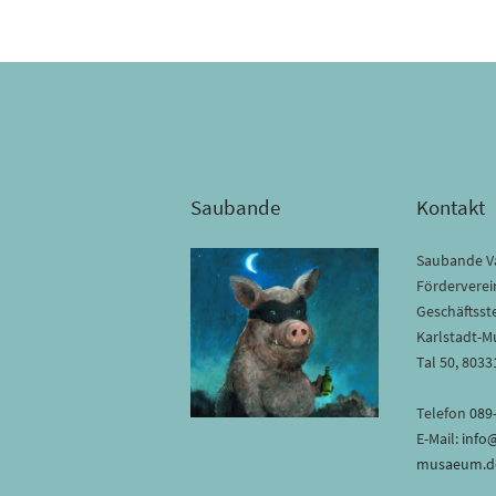
Saubande
Kontakt
Saubande Va
Förderverein
Geschäftsste
Karlstadt-
Tal 50, 803
Telefon
089
E-Mail:
info
musaeum.d