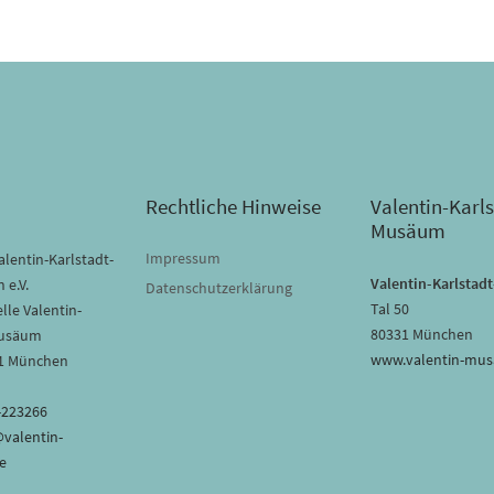
Rechtliche Hinweise
Valentin-Karls
Musäum
Impressum
lentin-Karlstadt-
Valentin-Karlsta
 e.V.
Datenschutzerklärung
Tal 50
lle Valentin-
80331 München
Musäum
www.valentin-mu
31 München
-223266
@valentin-
e