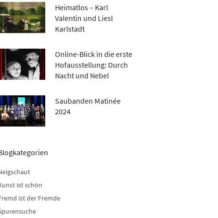
Heimatlos – Karl
Valentin und Liesl
Karlstadt
Online-Blick in die erste
Hofausstellung: Durch
Nacht und Nebel
Saubanden Matinée
2024
Blogkategorien
Neigschaut
Kunst ist schön
Fremd ist der Fremde
Spurensuche