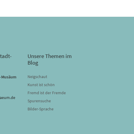
tadt-
Unsere Themen im
Blog
Neigschaut
dt-Musäum
Kunst ist schön
Fremd ist der Fremde
saeum.de
Spurensuche
Bilder-Sprache