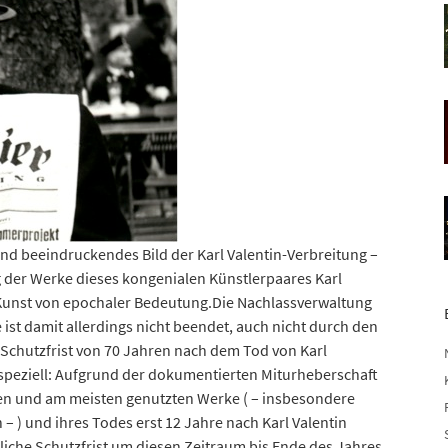
nd beeindruckendes Bild der Karl Valentin-Verbreitung –
 der Werke dieses kongenialen Künstlerpaares Karl
e Kunst von epochaler Bedeutung.Die Nachlassverwaltung
 ist damit allerdings nicht beendet, auch nicht durch den
 Schutzfrist von 70 Jahren nach dem Tod von Karl
ig speziell: Aufgrund der dokumentierten Miturheberschaft
sten und am meisten genutzten Werke ( – insbesondere
) und ihres Todes erst 12 Jahre nach Karl Valentin
tliche Schutzfrist um diesen Zeitraum bis Ende des Jahres