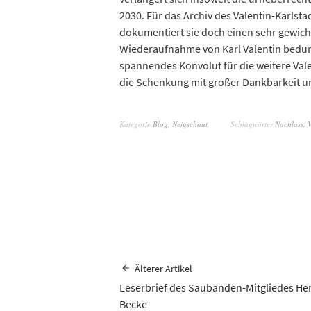
2030. Für das Archiv des Valentin-Karls
dokumentiert sie doch einen sehr gewicht
Wiederaufnahme von Karl Valentin bedurft
spannendes Konvolut für die weitere Va
die Schenkung mit großer Dankbarkeit 
Kategorie
Blog
,
Neigschaut
Schlagwörter
Nachlass
,
V
Älterer Artikel
Leserbrief des Saubanden-Mitgliedes He
Becke