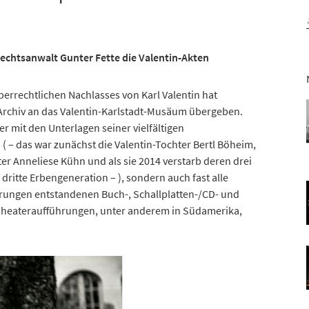
echtsanwalt Gunter Fette die Valentin-Akten
errechtlichen Nachlasses von Karl Valentin hat
-Archiv an das Valentin-Karlstadt-Musäum übergeben.
r mit den Unterlagen seiner vielfältigen
( – das war zunächst die Valentin-Tochter Bertl Böheim,
r Anneliese Kühn und als sie 2014 verstarb deren drei
s dritte Erbengeneration – ), sondern auch fast alle
erungen entstandenen Buch-, Schallplatten-/CD- und
-Theateraufführungen, unter anderem in Südamerika,