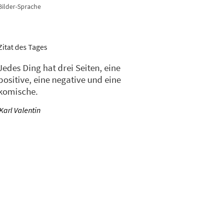
Bilder-Sprache
Zitat des Tages
Jedes Ding hat drei Seiten, eine
positive, eine negative und eine
komische.
—
Karl Valentin