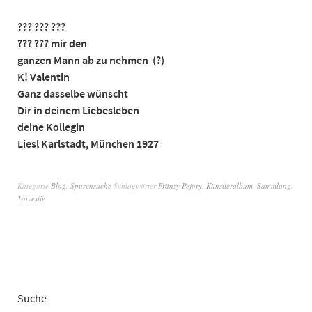
??? ??? ???
??? ??? mir den
ganzen Mann ab zu nehmen (?)
K! Valentin
Ganz dasselbe wünscht
Dir in deinem Liebesleben
deine Kollegin
Liesl Karlstadt, München 1927
Kategorie
Blog
,
Spurensuche
Schlagwörter
Fränzy Pejory
,
Künstleralbum
,
Sammlung
,
Travestie
Suche