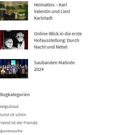
Heimatlos – Karl
Valentin und Liesl
Karlstadt
Online-Blick in die erste
Hofausstellung: Durch
Nacht und Nebel
Saubanden Matinée
2024
Blogkategorien
Neigschaut
Kunst ist schön
Fremd ist der Fremde
Spurensuche