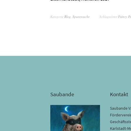
Kategorie
Blog
,
Spurensuche
Schlagwörter
Fränzy Pe
Saubande
Kontakt
Saubande Va
Förderverein
Geschäftsste
Karlstadt-