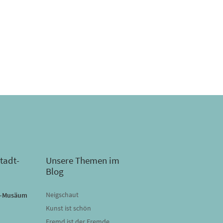
tadt-
Unsere Themen im
Blog
Neigschaut
dt-Musäum
Kunst ist schön
Fremd ist der Fremde