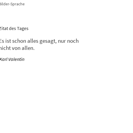
Bilder-Sprache
Zitat des Tages
Es ist schon alles gesagt, nur noch
nicht von allen.
—
Karl Valentin