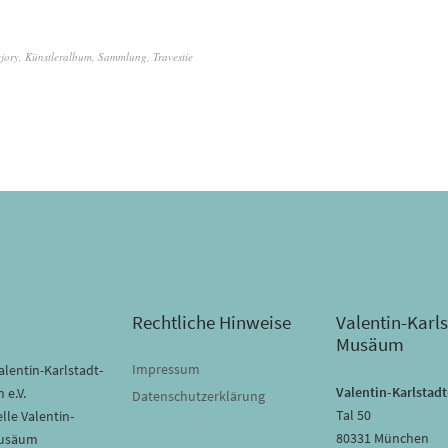
jory
,
Künstleralbum
,
Sammlung
,
Travestie
Rechtliche Hinweise
Valentin-Karls
Musäum
Impressum
lentin-Karlstadt-
Valentin-Karlsta
 e.V.
Datenschutzerklärung
Tal 50
lle Valentin-
80331 München
Musäum