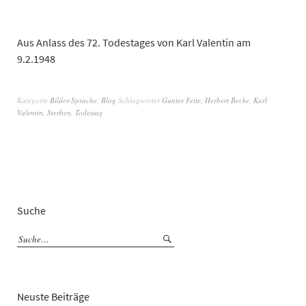
Aus Anlass des 72. Todestages von Karl Valentin am
9.2.1948
Kategorie
Bilder-Sprache
,
Blog
Schlagwörter
Gunter Fette
,
Herbert Becke
,
Karl
Valentin
,
Sterben
,
Todestag
Suche
Neuste Beiträge