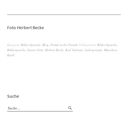
Foto Herbert Becke
Kategorie
Bilder-Sprache
,
Blog
,
Fremd ist der Fremde
Schlagwörter
Bilder-Sprache
,
Bildersprache
,
Gunter Fette
,
Herbert Becke
,
Karl Valentin
,
Ludwigstraße
,
Münchner
Kindl
Suche