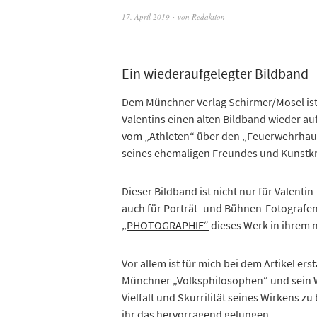
17. April 2019
von
Redaktion
Ein wiederaufgelegter Bildband
Dem Münchner Verlag Schirmer/Mosel ist 
Valentins einen alten Bildband wieder a
vom „Athleten“ über den „Feuerwehrhau
seines ehemaligen Freundes und Kunstkr
Dieser Bildband ist nicht nur für Valent
auch für Porträt- und Bühnen-Fotografen.
„PHOTOGRAPHIE“
dieses Werk in ihrem n
Vor allem ist für mich bei dem Artikel er
Münchner „Volksphilosophen“ und sein We
Vielfalt und Skurrilität seines Wirkens zu
ihr das hervorragend gelungen.