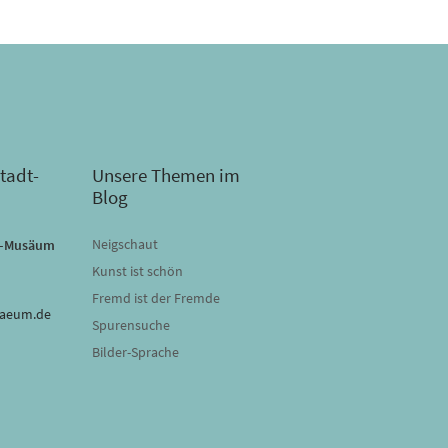
tadt-
Unsere Themen im
Blog
Neigschaut
dt-Musäum
Kunst ist schön
Fremd ist der Fremde
saeum.de
Spurensuche
Bilder-Sprache