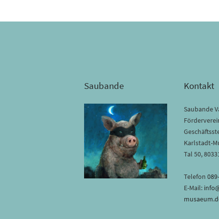
Saubande
Kontakt
Saubande Va
Förderverein
Geschäftsste
Karlstadt-
Tal 50, 803
Telefon
089
E-Mail:
info
musaeum.d