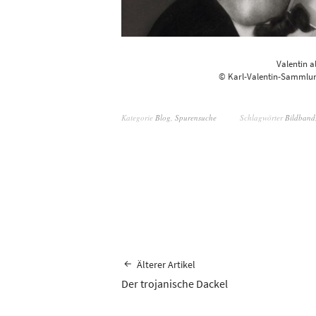
Valentin a
© Karl-Valentin-Sammlung
Kategorie
Blog
,
Spurensuche
Schlagwörter
Bildband
Älterer Artikel
Der trojanische Dackel