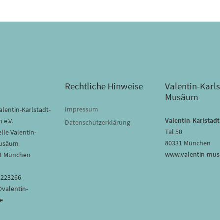
Rechtliche Hinweise
Valentin-Karls
Musäum
Impressum
lentin-Karlstadt-
Valentin-Karlsta
 e.V.
Datenschutzerklärung
Tal 50
lle Valentin-
80331 München
Musäum
www.valentin-mu
31 München
-223266
@valentin-
e