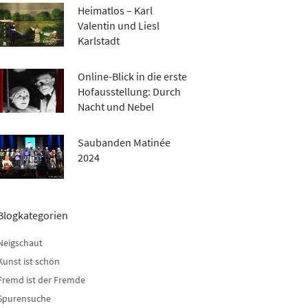
Heimatlos – Karl
Valentin und Liesl
Karlstadt
Online-Blick in die erste
Hofausstellung: Durch
Nacht und Nebel
Saubanden Matinée
2024
Blogkategorien
Neigschaut
Kunst ist schön
Fremd ist der Fremde
Spurensuche