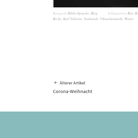
Kategorie
Bilder-Sprache
,
Blog
Schlagwörter
Bier
,
B
Becke
,
Karl Valentin
,
Saubande
,
Viktualienmarkt
,
Winter
Älterer Artikel
Corona-Weihnacht