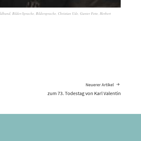
ildband
,
Bilder-Sprache
,
Bildersprache
,
Christian Ude
,
Gunter Fette
,
Herbert
Neuerer Artikel
zum 73. Todestag von Karl Valentin