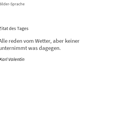
Bilder-Sprache
Zitat des Tages
Alle reden vom Wetter, aber keiner
unternimmt was dagegen.
—
Karl Valentin