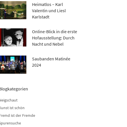
Heimatlos – Karl
Valentin und Liesl
Karlstadt
Online-Blick in die erste
Hofausstellung: Durch
Nacht und Nebel
Saubanden Matinée
2024
Blogkategorien
Neigschaut
Kunst ist schön
Fremd ist der Fremde
Spurensuche