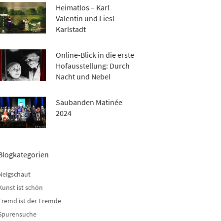
Heimatlos – Karl
Valentin und Liesl
Karlstadt
Online-Blick in die erste
Hofausstellung: Durch
Nacht und Nebel
Saubanden Matinée
2024
Blogkategorien
Neigschaut
Kunst ist schön
Fremd ist der Fremde
Spurensuche